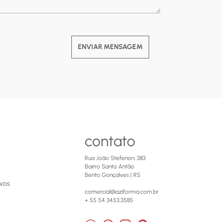
ENVIAR MENSAGEM
contato
Rua João Stefenon, 383
Bairro Santo Antão
Bento Gonçalves | RS
ivos
comercial@aziforma.com.br
+ 55 54 3453.3585