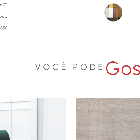
670
760
450
Gos
VOCÊ PODE